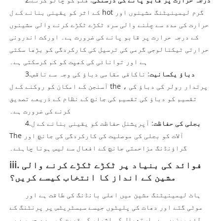
کے اثر کو یقینی بنانے کے ل hot گرم لیمینیٹنگ مشینوں اور
حرارت کی مدد سے چلنے والی سرد ٹکڑے ٹکڑے کرنے والی مشینوں
کے درجہ حرارت پر قابو پانے کی ضرورت ہے۔ اورکت اندرونی
حرارتی ٹیکنالوجی گرمی کی ترسیل کی کارکردگی کو بڑھا سکتی
ہے اور توانائی کی کھپت کو کم کرسکتی ہے۔
دباؤ یکسانیت
: ناکافی مقامی دباؤ کی وجہ سے ناقص
3.
آسنجن کے امکان کو روکنے کے ل the ، پرتدار رولر کی دباؤ کی
تقسیم کو دباؤ کی تقسیم کی جانچ کے نظام کے ذریعے تصدیق
کرنے کی ضرورت ہے۔
بجلی کی حفاظت
: آپریشنل حفاظت کو یقینی بنانے کے ل
4.
The آلات کو بجلی کی موصلیت کی کارکردگی کی جانچ اور
گراؤنڈنگ مزاحمتی جانچ کے افعال سے لیس ہونا چاہئے۔
iii. فوائد کی بنیاد پر ٹکڑے ٹکڑے کرنے والی
مشین کے انداز کا انتخاب کیسے کریں؟
ہاٹ لیمینیٹنگ مشین میں اعلی بانڈنگ کی طاقت ہے اور
موٹی گتے اور دھات کی پلیٹوں جیسے سبسٹریٹس پر پرنٹنگ کے
لئے موزوں ہے۔ استعمال کی اشیاء کی قیمت کم ہے ، جس سے یہ