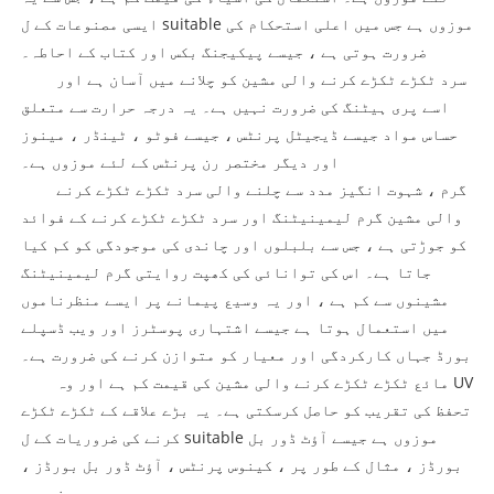
ایسی مصنوعات کے ل suitable موزوں ہے جس میں اعلی استحکام کی
ضرورت ہوتی ہے ، جیسے پیکیجنگ بکس اور کتاب کے احاطہ۔
سرد ٹکڑے ٹکڑے کرنے والی مشین کو چلانے میں آسان ہے اور
اسے پری ہیٹنگ کی ضرورت نہیں ہے۔ یہ درجہ حرارت سے متعلق
حساس مواد جیسے ڈیجیٹل پرنٹس ، جیسے فوٹو ، ٹینڈر ، مینوز
اور دیگر مختصر رن پرنٹس کے لئے موزوں ہے۔
گرم ، شہوت انگیز مدد سے چلنے والی سرد ٹکڑے ٹکڑے کرنے
والی مشین گرم لیمینیٹنگ اور سرد ٹکڑے ٹکڑے کرنے کے فوائد
کو جوڑتی ہے ، جس سے بلبلوں اور چاندی کی موجودگی کو کم کیا
جاتا ہے۔ اس کی توانائی کی کھپت روایتی گرم لیمینیٹنگ
مشینوں سے کم ہے ، اور یہ وسیع پیمانے پر ایسے منظرناموں
میں استعمال ہوتا ہے جیسے اشتہاری پوسٹرز اور ویب ڈسپلے
بورڈ جہاں کارکردگی اور معیار کو متوازن کرنے کی ضرورت ہے۔
مائع ٹکڑے ٹکڑے کرنے والی مشین کی قیمت کم ہے اور وہ UV
تحفظ کی تقریب کو حاصل کرسکتی ہے۔ یہ بڑے علاقے کے ٹکڑے ٹکڑے
کرنے کی ضروریات کے ل suitable موزوں ہے جیسے آؤٹ ڈور بل
بورڈز ، مثال کے طور پر ، کینوس پرنٹس ، آؤٹ ڈور بل بورڈز ،
وغیرہ۔