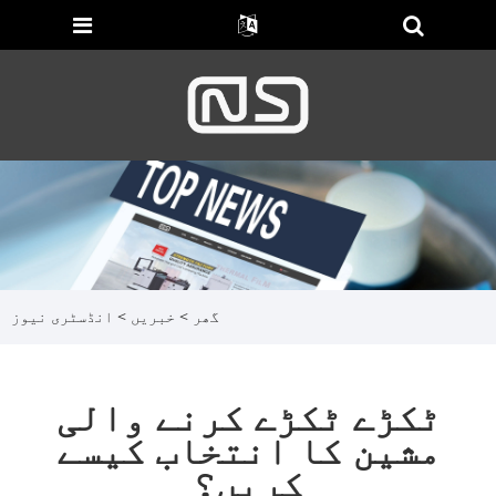
گھر
>
خبریں
>
انڈسٹری نیوز
ٹکڑے ٹکڑے کرنے والی
مشین کا انتخاب کیسے
کریں؟