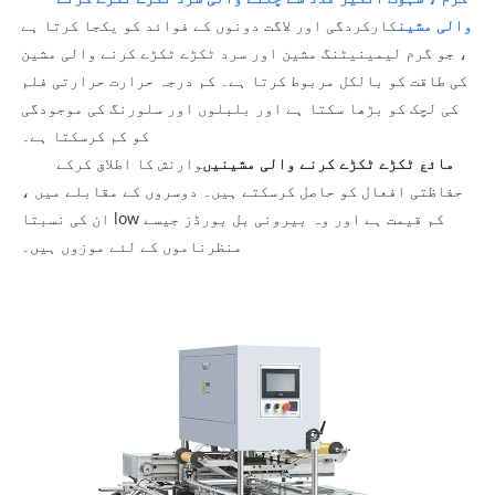
والی مشین
کارکردگی اور لاگت دونوں کے فوائد کو یکجا کرتا ہے
، جو گرم لیمینیٹنگ مشین اور سرد ٹکڑے ٹکڑے کرنے والی مشین
کی طاقت کو بالکل مربوط کرتا ہے۔ کم درجہ حرارت حرارتی فلم
کی لچک کو بڑھا سکتا ہے اور بلبلوں اور سلورنگ کی موجودگی
کو کم کرسکتا ہے۔
مائع ٹکڑے ٹکڑے کرنے والی مشینیں
وارنش کا اطلاق کرکے
حفاظتی افعال کو حاصل کرسکتے ہیں۔ دوسروں کے مقابلے میں ،
ان کی نسبتا low کم قیمت ہے اور وہ بیرونی بل بورڈز جیسے
منظرناموں کے لئے موزوں ہیں۔