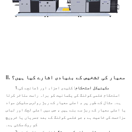
II. معیار کی تشخیص کے بنیادی اشارے کیا ہیں؟
مکینیکل استحکام
: کلیدی اجزاء اور ڈھانچے کی
1.
استحکام فلمی کوٹنگ کی یکسانیت کو براہ راست متاثر کرتا
ہے۔ مثال کے طور پر ، اعلی معیار کے ربڑ رولرس سلیکن مواد
یا اعلی معیار کے ربڑ سے بنے ہیں ، جس میں اعلی لچک اور لباس
مزاحمت کی خاصیت ہے ، جو فلمی کوٹنگ کے بعد جھریاں یا خروںچ
کو روک سکتی ہے۔
درجہ حرارت پر قابو پانے کی درستگی
: فلم کو چالو کرنے
2.