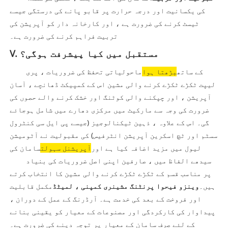
کی یکسانیت اور درجہ حرارت پر قابو پانے کی درستگی جیسے
ٹیسٹ کرنے کی ضرورت ہے ، اور کارخانہ دار کو آپریشن کی
تربیت فراہم کرنے کی ضرورت ہے۔
V. مستقبل میں کیا پیشرفت ہوگی؟
کے ساتھ
بڑھتا ہوا
ماحولیاتی تحفظ کی ضروریات ، پری
لیپت ٹکڑے ٹکڑے کرنے والی مشین اس کے کمپیکٹ ڈھانچے ، آسان
آپریشن ، اور چپکنے والی کوٹنگ اور خشک کرنے والے حصوں کی
ضرورت کی وجہ سے مارکیٹ میں مرکزی دھارے میں شامل ہوجائے
گی۔ اس کے علاوہ ، ذہین ٹیکنالوجیز (جیسے پی ایل سی کنٹرول
سسٹم اور ٹچ اسکرین آپریشن انٹرفیس) کی مقبولیت نے آٹومیشن
لیول میں مزید اضافہ کیا ہے اور
آپریشنل سہولت
سامان کی
سیدھے الفاظ میں ، صارفین اپنی اصل ضروریات کی بنیاد
پر مناسب قسم کے ٹکڑے ٹکڑے کرنے والی مشین کا انتخاب کرتے
ہیں۔
وینزو فیحوا پرنٹنگ مشینری کمپنی ، لمیٹڈ
مکمل قابلیت
اور فروخت کے بعد کی خدمت ہے۔ آرڈرنگ کے عمل کے دوران ،
پیداوار کی کارکردگی اور مصنوعات کے معیار کو یقینی بنانے
کے لئے صرف سامان کے معیار پر توجہ دینے کی ضرورت ہے۔