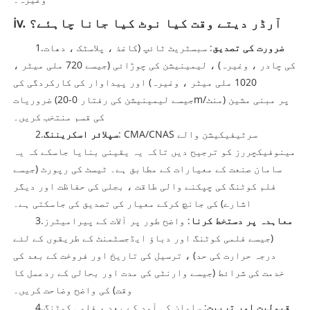
iv. آرڈر دیتے وقت کیا نوٹ کیا جانا چاہئے؟
ضرورت کی تصدیق
: سبسٹریٹ ٹائپ (کاغذ ، پلاسٹک ، دھات
1.
کی چادر ، وغیرہ) ، لیمینیشن کی چوڑائی (جیسے 720 ملی میٹر ،
1020 ملی میٹر ، وغیرہ) اور پیداوار کی کارکردگی کی
ضروریات (جیسے لیمینیشن کی رفتار 0-20m/منٹ) پر مبنی مشین
کی قسم منتخب کریں۔
: CMA/CNAS سرٹیفیکیشن والے
سپلائر اسکریننگ
2.
مینوفیکچررز کو ترجیح دیں تاکہ یہ یقینی بنایا جاسکے کہ یہ
سامان صنعت کے معیارات کے مطابق ہے۔ ٹیسٹ کی رپورٹ (جیسے
فلم کوٹنگ کی چپکنے والی طاقت ، بجلی کی حفاظت اور دیگر
اشارے) کی جانچ کرکے معیار کی تصدیق کی جاسکتی ہے۔
معاہدہ پر دستخط کرنا
: واضح طور پر آلات کے پیرامیٹرز
3.
(جیسے فلمی کوٹنگ اور دباؤ ایڈجسٹمنٹ کے طریقوں کے لئے
درجہ حرارت کی حد) ، ترسیل کی تاریخ اور فروخت کے بعد کی
خدمت کی شرائط (جیسے وارنٹی کی مدت اور بحالی کے ردعمل کا
وقت) کی واضح وضاحت کریں۔
قبولیت اور تربیت
: سامان کی آمد کے بعد ، فلمی کوٹنگ
4.