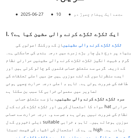
مجھے ایک پیغام چھوڑ دو
●
10
●
2025-06-27
●
I. ایک ٹکڑے ٹکڑے کرنے والی مشین کیا ہے؟
ٹکڑے ٹکڑے کرنے والی مشینیں
ان کے ورکنگ اصولوں کی
بنیاد پر درج ذیل چار بڑے زمرے میں درجہ بندی کی جاسکتی ہے۔
گرم ، شہوت انگیز ٹکڑے ٹکڑے کرنے والی مشینیں حرارتی نظام
کے ذریعہ گرمی سے متعلق حساس فلموں کو چالو کرتی ہیں اور
ایسے منظرناموں کے لئے موزوں ہیں جن میں اعلی تعلقات کی
طاقت کی ضرورت ہوتی ہے۔ تاہم ، اعلی درجہ حرارت چھپی ہوئی
تصاویر میں معمولی خرابی کا سبب بن سکتا ہے
سرد ٹکڑے ٹکڑے کرنے والی مشینیں
دباؤ سے متعلق حساس
مواد کا استعمال کریں اور ٹکڑے ٹکڑے کرنے کے ل hat حرارتی
نظام کی ضرورت نہیں ہوتی ہے ، جس سے وہ درجہ حرارت سے حساس
ذیلی ذخیروں کے ل suitable موزوں ہوجاتے ہیں۔ تاہم ، خرابی
یہ ہے کہ استعمال کی اشیاء کی قیمت نسبتا high زیادہ ہے۔
گرم ، شہوت انگیز مدد سے چلنے والی سرد ٹکڑے ٹکڑے کرنے