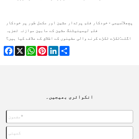
پچھلا:
سیمی - خودکار فلم پرتدار مشین اور مکمل طور پر خودکار
فلم لیمینیٹنگ مشین کے مابین موازنہ تجزیہ
اگلے:
ٹکڑے ٹکڑے کرنے والی مشینوں کے اطلاق کے علاقے کیا ہیں؟
Facebook
X
WhatsApp
Pinterest
LinkedIn
Share
انکوائری بھیجیں۔