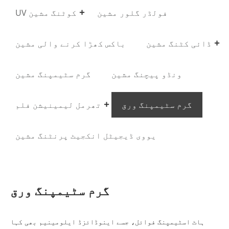
فولڈر گلور مشین
UV کوٹنگ مشین
ڈائی کٹنگ مشین
باکس کھڑا کرنے والی مشین
ونڈو پیچنگ مشین
گرم سٹیمپنگ مشین
گرم سٹیمپنگ ورق
تھرمل لیمینیشن فلم
یووی ڈیجیٹل انکجیٹ پرنٹنگ مشین
گرم سٹیمپنگ ورق
ہاٹ اسٹیمپنگ فوائل، جسے اینوڈائزڈ ایلومینیم بھی کہا