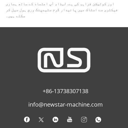
اور کوٹیشن فراہم کی ہے. لہذا، آپ اعتماد کے ساتھ ہماری
فیکٹری سے اسٹاک میں پائیدار گرم سٹیمپنگ ورق ہول سیل کر
سکتے ہیں۔
+86-13738307138
info@newstar-machine.com