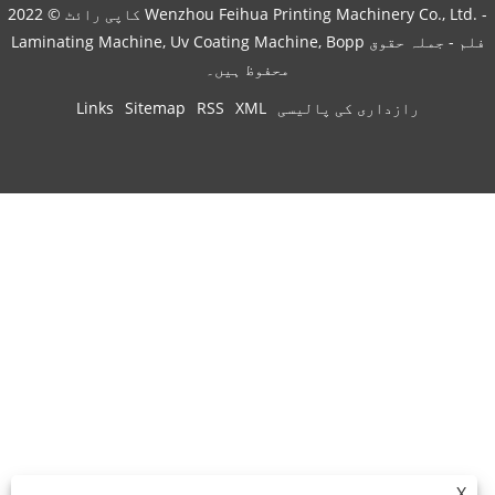
کاپی رائٹ © 2022 Wenzhou Feihua Printing Machinery Co., Ltd. -
Laminating Machine, Uv Coating Machine, Bopp فلم - جملہ حقوق
محفوظ ہیں۔
رازداری کی پالیسی
XML
RSS
Sitemap
Links
X