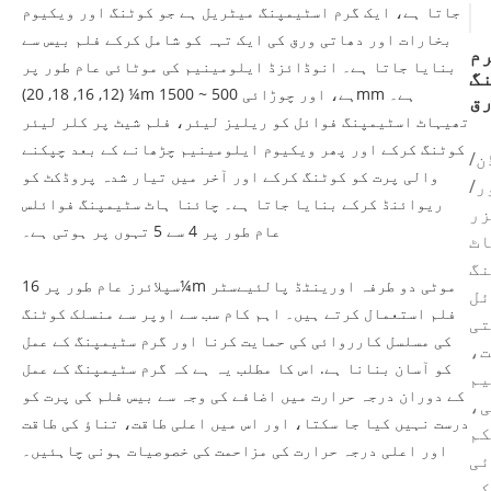
جاتا ہے، ایک گرم اسٹیمپنگ میٹریل ہے جو کوٹنگ اور ویکیوم
بخارات اور دھاتی ورق کی ایک تہہ کو شامل کرکے فلم بیس سے
م
بنایا جاتا ہے۔ انوڈائزڈ ایلومینیم کی موٹائی عام طور پر
گ
(12, 16, 18, 20) ¼m ہے، اور چوڑائی 500 ~ 1500mm ہے۔
ق
تھیہاٹ اسٹیمپنگ فوائل کو ریلیز لیئر، فلم شیٹ پر کلر لیئر
کوٹنگ کرکے اور پھر ویکیوم ایلومینیم چڑھانے کے بعد چپکنے
ن/
والی پرت کو کوٹنگ کرکے اور آخر میں تیار شدہ پروڈکٹ کو
ر/
ریوائنڈ کرکے بنایا جاتا ہے۔ چائنا ہاٹ سٹیمپنگ فوائلس
زر
عام طور پر 4 سے 5 تہوں پر ہوتی ہے۔
اٹ
نگ
سپلائرز عام طور پر 16¼m موٹی دو طرفہ اورینٹڈ پالئیےسٹر
ئل
فلم استعمال کرتے ہیں۔ اہم کام سب سے اوپر سے منسلک کوٹنگ
تی
کی مسلسل کارروائی کی حمایت کرنا اور گرم سٹیمپنگ کے عمل
ت،
کو آسان بنانا ہے. اس کا مطلب یہ ہے کہ گرم سٹیمپنگ کے عمل
یم
کے دوران درجہ حرارت میں اضافے کی وجہ سے بیس فلم کی پرت کو
ی،
درست نہیں کیا جا سکتا، اور اس میں اعلی طاقت، تناؤ کی طاقت
کم
اور اعلی درجہ حرارت کی مزاحمت کی خصوصیات ہونی چاہئیں۔
ئی
کی