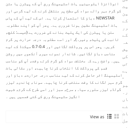
انوڈائزڈ ایلومینیم ہاٹ اسٹیمپنگ ورق آپ کے پیٹرن یا متن
یت
کو گرم مہر والے مواد کی سطح پر منتقل کرنے کے لیے گرمی اور
ین
دباؤ کا استعمال کرتا ہے۔ اس کے لیے آپ کے پاس NEWSTAR
کے
ہاٹ اسٹیمپنگ مشین ہونا ضروری ہے۔ پھر آپ کو اپنے مطلوبہ
رر
متن یا پیٹرن کی ایک پلیٹ بنانے کی ضرورت ہے (جیسے: کلچ،
کے
تانبے کی پلیٹ، وغیرہ)، اور اسے مطلوبہ درجہ حرارت پر گرم
عہ
کریں۔ پھر اس پر پروڈکٹ لگائیں اور 0.4-0.7 سیکنڈ کے لیے
یش
مناسب دباؤ لگائیں۔ شاندار نمونے میری آنکھوں میں روشن
کی
ہیں۔ واضح رہے کہ مختلف مواد کو گرم کرتے وقت، آپ کو مناسب
تی
قسم کی پروڈکٹ کا انتخاب کرنا چاہیے، اور مثالی ہاٹ
ہے
اسٹیمپنگ اثر حاصل کرنے کے لیے مناسب درجہ حرارت، دباؤ اور
-
گرم مہر لگانے کا وقت منتخب کرنا چاہیے۔ سونا، چاندی، لیزر
یو
گولڈ، لیزر سلور، سیاہ، سرخ، سبز اور اسی طرح کے گرم، شہوت
ر۔
انگیز سٹیمپنگ ورق کی کئی قسمیں ہیں ۔
اں
نے
ات
View as
صل
نے