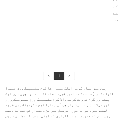
کے
یے
ت۔
ید
ڑھ
ری
ں۔
<
1
>
چین میں تیار کردہ اعلیٰ معیار کا گرم سٹیمپنگ ورق فیہوا
(نیا ستارہ) سے سستے داموں خریدا جا سکتا ہے۔ یہ چین میں ایک
پیشہ ور گرم فروخت کرنے والا گرم سٹیمپنگ ورق مینوفیکچررز
اور سپلائرز ہے۔ ایک بار جب آپ ہمارا گرم سٹیمپنگ ورق خرید
لیتے ہیں، تو ہم فوری ترسیل میں بڑی مقدار کی ضمانت دیتے
ہیں۔ اس کے علاوہ، ہم نے گاہکوں کو اپنی مرضی کے مطابق سروس