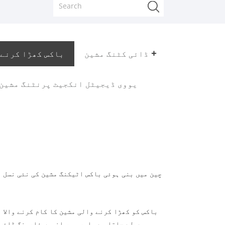
ڈائی کٹنگ مشین
باکس کھڑا کرنے 
یووی ڈیجیٹل انکجیٹ پرنٹنگ مشین
چین میں بنی ہوئی باکس اٹیکنگ مشین کی نئی نسل 
باکس کو کھڑا کرنے والی مشین کا کام کرنے والا 
میں لے جاتا ہے، اور پھر انہیں فارمنگ ڈائی 