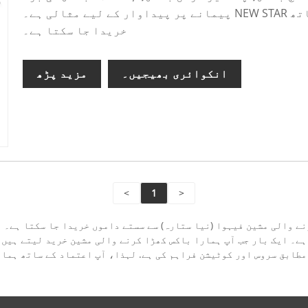
پیمانے پر پیداوار کے لیے مثالی ہے۔ NEW STAR فیکٹری سے اتنی مسابقتی قیمت کے ساتھ
خریدا جا سکتا ہے۔
انکوائری بھیجیں۔
مزید پڑھ
<
1
>
نے والی مشین فیہوا (نیا ستارہ) سے سستے داموں خریدا جا سکتا ہے۔ ی
ہے۔ ایک بار جب آپ ہمارا باکس کھڑا کرنے والی مشین خرید لیتے ہیں،
 مطابق سروس اور کوٹیشن فراہم کی ہے. لہذا، آپ اعتماد کے ساتھ ہما