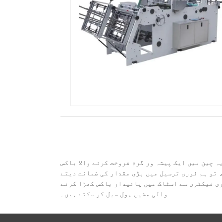
ہ چین میں ایک پیشہ ور گرم فروخت کرنے والا باکس
 تو ہم فوری ترسیل میں بڑی مقدار کی ضمانت دیتے
ری فیکٹری سے اسٹاک میں پائیدار باکس کھڑا کرنے
والی مشین ہول سیل کر سکتے ہیں۔