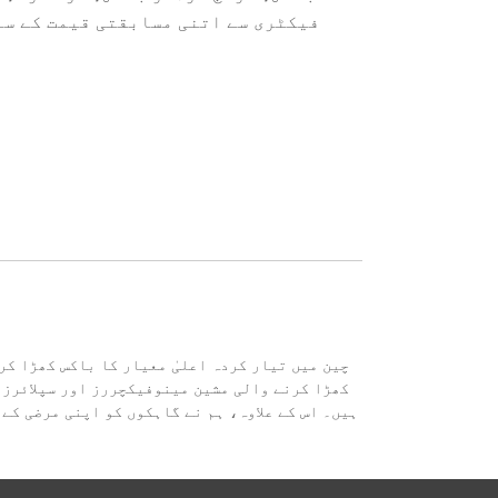
چین میں تیار کردہ اعلیٰ معیار کا باکس کھڑا کر
کھڑا کرنے والی مشین مینوفیکچررز اور سپلائرز 
ہیں۔ اس کے علاوہ، ہم نے گاہکوں کو اپنی مرضی کے