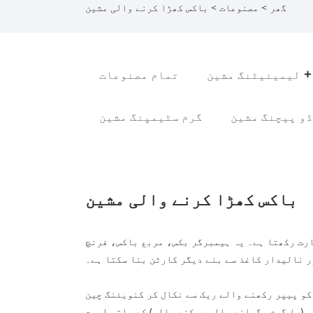
گھر
>
مصنوعات
> باکس کھڑا کرنے والی مشین
لیمینیٹنگ مشین
تمام مصنوعات
و پیچنگ مشین
گرم سٹیمپنگ مشین
باکس کھڑا کرنے والی مشین
ارت رکھتا ہے۔ یہ ہیمبرگر بکس، مربع باکس، فرنچ
ر نالیدار کاغذ سے بنے دیگر کارٹن بنا سکتا ہے۔
 کو پیپر رکھنے والے ریک سے نکال کر کنویئنگ چین
 (یا گرم پگھلنے والی چپکنے والی) کے ساتھ لیپت