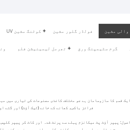
والی مشین
فولڈر گلور مشین
UV کوٹنگ مشین
گرم سٹیمپنگ ورق
تھرمل لیمینیشن فلم
ونڈ
ایک قسم کا سازوسامان ہے جو مختلف کاغذی مصنوعات کی تیاری میں مہ
فرائز باکس، کھانے کے خانے (ٹیک آؤٹ) اور گتے او
اصول: پیپر آؤٹ پٹ میکانزم پہلے سے پرنٹ شدہ اور کاٹ کر پیپر کلپس
پر بھیج دیتا ہے۔ اس عمل میں، کاغذی کلپس پانی پر مبنی چپکنے والی