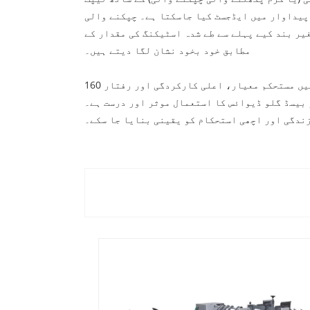
 پیداوار میں ایڈجسٹ کیا جاسکتا ہے۔ چپکنے والی
یر بند کیے پہلے سے طے شدہ اسٹیکنگ کی مقدار کے
مطابق خود بخود نشان لگا دیتے ہیں۔
نئی اسٹار باکس کھڑی کرنے والی مشین میں مستحکم معیار، اعلی کارکردگی اور رفتار 160pcs/منٹ ہے۔ اسی مشین پر، ہم سانچوں کو تبدیل کر کے مختلف سائز کے لنچ
بیسڈ گلو ڈیوائس کا استعمال موثر اور درست ہے۔
زندگی اور اچھی استحکام کو یقینی بنایا جا سکے۔