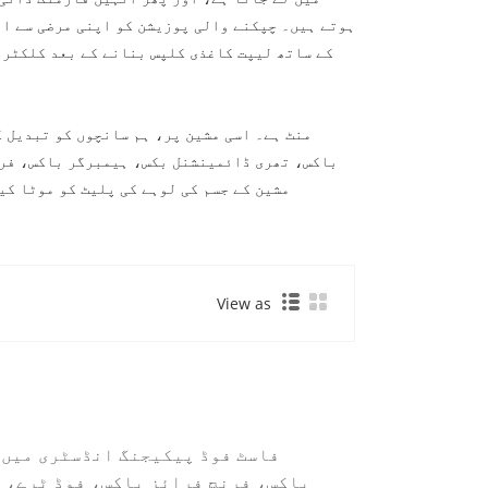
ہوتے ہیں۔ چپکنے والی پوزیشن کو اپنی مرضی سے ای
کے ساتھ لیپت کاغذی کلپس بنانے کے بعد کلکٹر 
باکس، تھری ڈائمینشنل بکس، ہیمبرگر باکس، فرن
مشین کے جسم کی لوہے کی پلیٹ کو موٹا کی
View as
فاسٹ فوڈ پیکیجنگ انڈسٹری میں 
باکس، فرنچ فرائز باکس، فوڈ ٹرے، ل