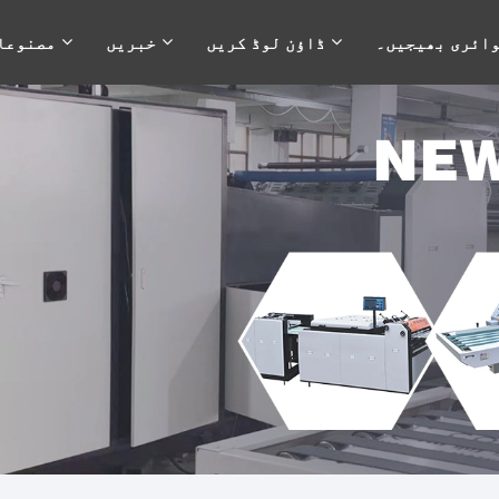
ائری بھیجیں۔
ڈاؤن لوڈ کریں
خبریں
مصنوعا