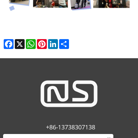
Facebook
X
WhatsApp
Pinterest
LinkedIn
Share
+86-13738307138