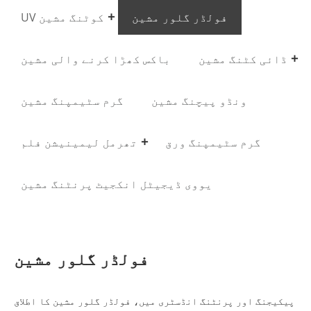
فولڈر گلور مشین
UV کوٹنگ مشین
ڈائی کٹنگ مشین
باکس کھڑا کرنے والی مشین
ونڈو پیچنگ مشین
گرم سٹیمپنگ مشین
گرم سٹیمپنگ ورق
تھرمل لیمینیشن فلم
یووی ڈیجیٹل انکجیٹ پرنٹنگ مشین
فولڈر گلور مشین
پیکیجنگ اور پرنٹنگ انڈسٹری میں، فولڈر گلور مشین کا اطلاق