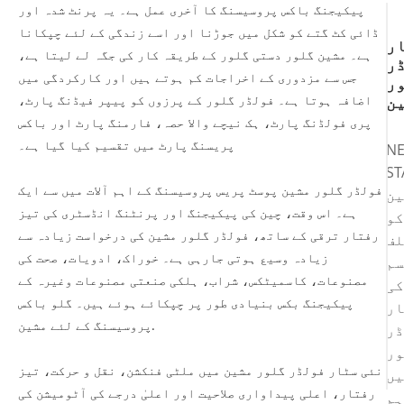
پیکیجنگ باکس پروسیسنگ کا آخری عمل ہے۔ یہ پرنٹ شدہ اور
ڈائی کٹ گتے کو شکل میں جوڑنا اور اسے زندگی کے لئے چپکانا
ر
ہے۔ مشین گلور دستی گلور کے طریقہ کار کی جگہ لے لیتا ہے،
ر
جس سے مزدوری کے اخراجات کم ہوتے ہیں اور کارکردگی میں
ر
ن
اضافہ ہوتا ہے۔ فولڈر گلور کے پرزوں کو پیپر فیڈنگ پارٹ،
پری فولڈنگ پارٹ، ہک نیچے والا حصہ، فارمنگ پارٹ اور باکس
پریسنگ پارٹ میں تقسیم کیا گیا ہے۔
N
ST
فولڈر گلور مشین پوسٹ پریس پروسیسنگ کے اہم آلات میں سے ایک
ین
ہے۔ اس وقت، چین کی پیکیجنگ اور پرنٹنگ انڈسٹری کی تیز
کو
رفتار ترقی کے ساتھ، فولڈر گلور مشین کی درخواست زیادہ سے
لف
زیادہ وسیع ہوتی جارہی ہے۔ خوراک، ادویات، صحت کی
سم
مصنوعات، کاسمیٹکس، شراب، ہلکی صنعتی مصنوعات وغیرہ کے
کی
پیکیجنگ بکس بنیادی طور پر چپکائے ہوئے ہیں۔ گلو باکس
ار
پروسیسنگ کے لئے مشین.
ڈر
ور
نئی سٹار فولڈر گلور مشین میں ملٹی فنکشن، نقل و حرکت، تیز
یں
رفتار، اعلی پیداواری صلاحیت اور اعلیٰ درجے کی آٹومیشن کی
ہم