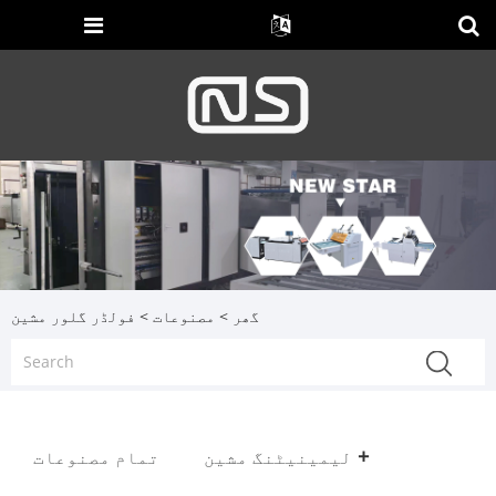
گھر
>
مصنوعات
> فولڈر گلور مشین
لیمینیٹنگ مشین
تمام مصنوعات