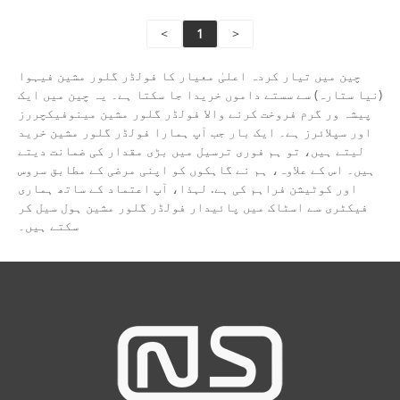
<
1
>
چین میں تیار کردہ اعلیٰ معیار کا فولڈر گلور مشین فیہوا
(نیا ستارہ) سے سستے داموں خریدا جا سکتا ہے۔ یہ چین میں ایک
پیشہ ور گرم فروخت کرنے والا فولڈر گلور مشین مینوفیکچررز
اور سپلائرز ہے۔ ایک بار جب آپ ہمارا فولڈر گلور مشین خرید
لیتے ہیں، تو ہم فوری ترسیل میں بڑی مقدار کی ضمانت دیتے
ہیں۔ اس کے علاوہ، ہم نے گاہکوں کو اپنی مرضی کے مطابق سروس
اور کوٹیشن فراہم کی ہے. لہذا، آپ اعتماد کے ساتھ ہماری
فیکٹری سے اسٹاک میں پائیدار فولڈر گلور مشین ہول سیل کر
سکتے ہیں۔