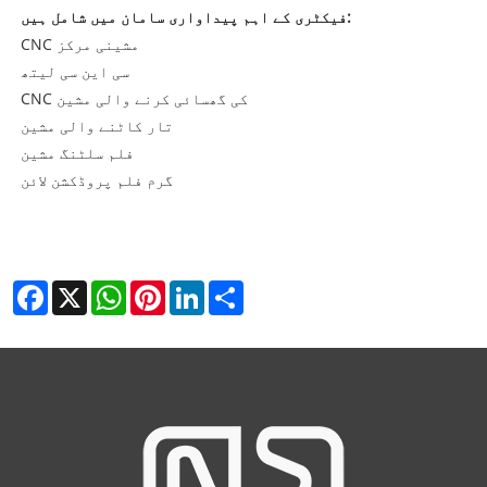
فیکٹری کے اہم پیداواری سامان میں شامل ہیں:
CNC مشینی مرکز
سی این سی لیتھ
CNC کی گھسائی کرنے والی مشین
تار کاٹنے والی مشین
فلم سلٹنگ مشین
گرم فلم پروڈکشن لائن
Facebook
X
WhatsApp
Pinterest
LinkedIn
Share