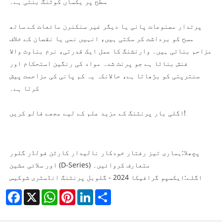
سطح پر یکساں کوٹنگ بنتی ہے۔
پرتدار مصنوعات پانی یا دیگر غیر سنکنرن مائعات کے ساتھ
مسح کو برداشت کر سکتی ہیں، انہیں نمی یا نقصان کے خلاف
مزاحم بناتی ہیں۔ وارنشنگ کا عمل ایک قدرتی، نرم بناوٹ والا
فنش بناتا ہے جو پرنٹ شدہ مواد کی رنگین استحکام اور
سنترپتی کو بڑھاتا ہے، حالانکہ یہ کم پانی کی مزاحمت پیش
کرتا ہے۔
اگلی بار پرنٹنگ کے مزید علم کے لیے مجھے فالو کریں!
پچھلا:
ہماری تیز رفتار خودکار نالیدار کارٹن فولڈر گلور
اور سلائی مشین (D-Series) متعارف کروائیں۔
اگلے:
ایکسپو گرافیکا 2024 - گلوبل پرنٹنگ انڈسٹری شوکیس
Facebook
X
WhatsApp
Pinterest
LinkedIn
Share