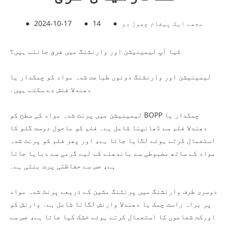
مجھے ایک پیغام چھوڑ دو
●
14
●
2024-10-17
●
کیا آپ لیمینیشن اور وارنشنگ میں فرق جانتے ہیں؟
لیمینیشن اور وارنشنگ دونوں طباعت شدہ مواد کو چمکدار یا
دھندلا فنش دے سکتے ہیں۔
لیمینیشن میں پرنٹ شدہ مواد کی سطح کو BOPP چمکدار یا
دھندلا فلم سے ڈھانپنا شامل ہے۔ فلم کو ماحول دوست گلو کا
استعمال کرتے ہوئے لگایا جاتا ہے، اور پھر فلم کو پرنٹ شدہ
مواد کے ساتھ مضبوطی سے باندھنے کے لیے گرمی سے دبایا جاتا
ہے، جس سے حفاظتی پرت بنتی ہے۔
دوسری طرف وارنشنگ میں پرنٹنگ مشین کے ذریعے پرنٹ شدہ مواد
پر براہ راست چمک یا دھندلا وارنش لگانا شامل ہے۔ وارنش کو
اورکت شعاعوں کا استعمال کرتے ہوئے خشک کیا جاتا ہے، جس سے