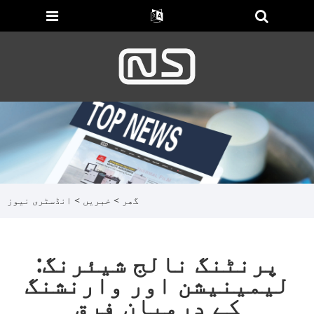
گھر
>
خبریں
>
انڈسٹری نیوز
پرنٹنگ نالج شیئرنگ:
لیمینیشن اور وارنشنگ
کے درمیان فرق