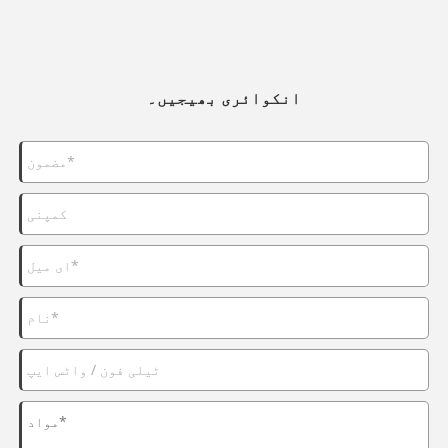
انکوائری بھیجیں۔