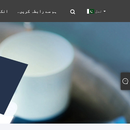
ہم سے رابطہ کریں۔
انکو
تمل