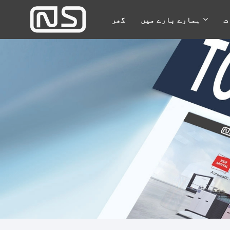
ت
ہمارے بارے میں
گھر