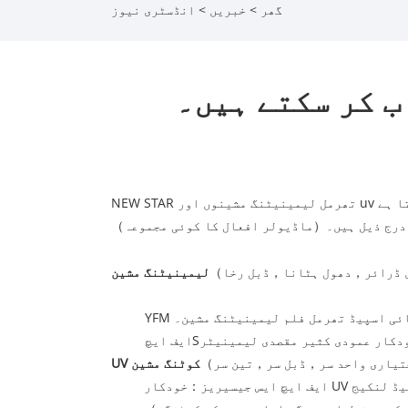
گھر
>
خبریں
>
انڈسٹری نیوز
ب کر سکتے ہیں۔
درج ذیل ہیں۔
ماڈیولر افعال کا کوئی مجموعہ
）
（
 ڈرائر
，
دھول ہٹانا
，
（
لیمینیٹنگ مشین
 ہائی اسپیڈ تھرمل فلم لیمینیٹنگ مشین۔
ودکار عمودی کثیر مقصدی لیمینیٹر
S
ایف ایچ
تیاری واحد سر
，
ڈبل سر
，
تین سر
（
UV کوٹنگ مشین
ایف ایچ ایس جی
سیریز
：