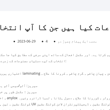
ات کیا ہیں جن کا آپ انتخا
مجھے ایک پیغام چھوڑ دو
●
4
●
2023-06-29
●
:
انتخاب کے لیے دستیاب مصنوعات کے زمرے 
ن
，
چیان چاقو
，
گرم چاقو
，
کرونا کا علاج
，
ڈبل رخا laminating
اختیاری یووی
YFM سیریز: آٹو/سیمی آٹو
سیریز
：
مکمل طور پر خ
anylo رولر
，
کورونا کا علاج
，
دھول ہٹانا
，
لمبا ڈرائر، وغیرہ
，
اخ
ن ہیڈ لنکیج UV کوٹنگ مشین
，
ڈیجیٹل
پرنٹر
ان لائن کوٹنگ مشین
خودکار UV کوٹنگ مشین
，