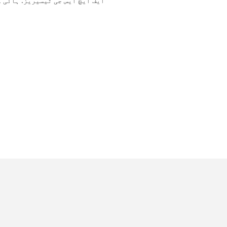
ایف ایچ ایس جی ٹی
سیریز: ہائی 