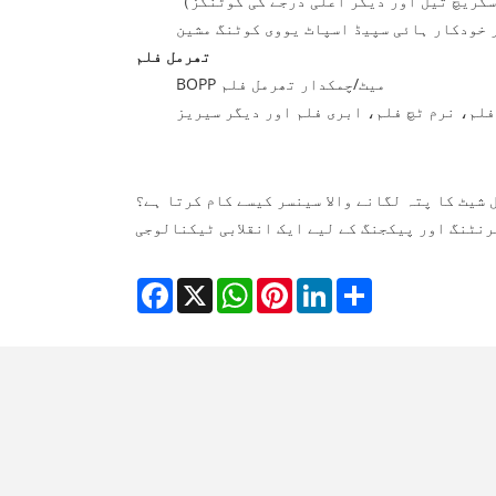
سکریچ تیل اور دیگر اعلی درجے کی کوٹنگز
）
 خودکار ہائی سپیڈ اسپاٹ یووی کوٹنگ مشین
تھرمل فلم
BOPP میٹ/چمکدار تھرمل فلم
فلم، نرم ٹچ فلم، ابری فلم اور دیگر سیریز
 شیٹ کا پتہ لگانے والا سینسر کیسے کام کرتا ہے؟
رنٹنگ اور پیکجنگ کے لیے ایک انقلابی ٹیکنالوجی
Facebook
X
WhatsApp
Pinterest
LinkedIn
Share