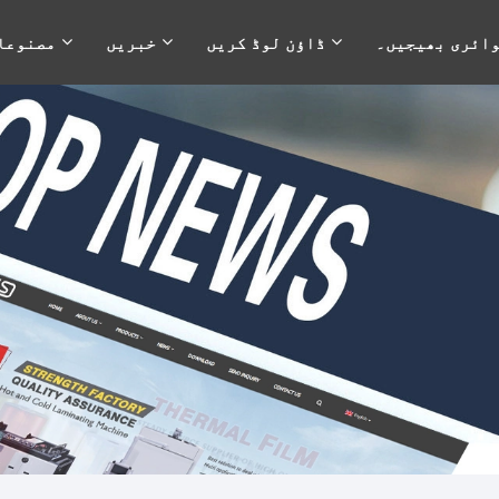
ائری بھیجیں۔
ڈاؤن لوڈ کریں
خبریں
مصنوعا