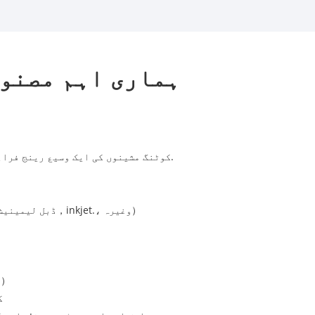
ہماری اہم مصنوع
NEW STAR تھرمل لیمینیٹنگ مشینوں اور uv کوٹنگ مشینوں کی ایک وسیع رینج فراہم کرتا ہے۔ اور مکمل افعال کے ساتھ اپنی مرضی کے مطابق کیا جا سکتا ہے.
）
inkjet.، وغیرہ
，
ڈبل لیمینیش
）
x
تی