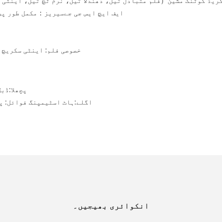
گریڈ کوٹنگ مشین
（
فلم متبادل تیل، دھندلا تیل، نرم ٹچ تیل، اینٹی 
ایف ایچ ایس جی جے
سیریز
：
مکمل طور پر
خصوصی فلم: اینٹی سکریچ 
پچھلا:
ڈبل
اگلے:
ہاٹ اسٹیمپنگ فوائل: پ
انکوائری بھیجیں۔